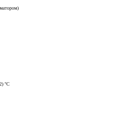
рматором)
2) °С